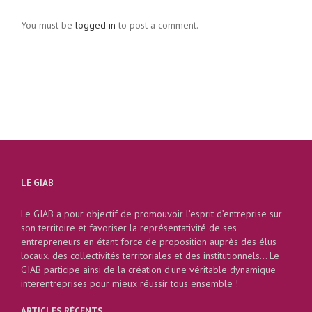
You must be
logged in
to post a comment.
LE GIAB
Le GIAB a pour objectif de promouvoir l’esprit d’entreprise sur
son territoire et favoriser la représentativité de ses
entrepreneurs en étant force de proposition auprès des élus
locaux, des collectivités territoriales et des institutionnels... Le
GIAB participe ainsi de la création d'une véritable dynamique
interentreprises pour mieux réussir tous ensemble !
ARTICLES RÉCENTS