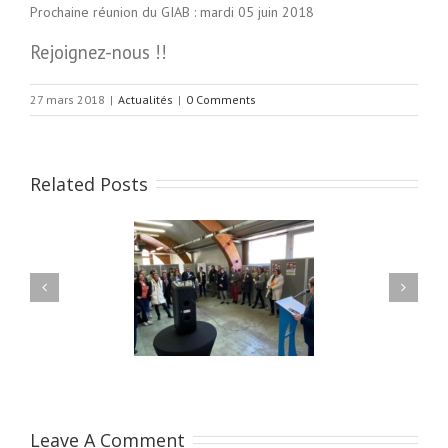
Prochaine réunion du GIAB : mardi 05 juin 2018
Rejoignez-nous !!
27 mars 2018
|
Actualités
|
0 Comments
Related Posts
remière édition des
Communiqué de presse
s de nos métiers est
#LesGestesDeNosMetiers
finie !
Leave A Comment