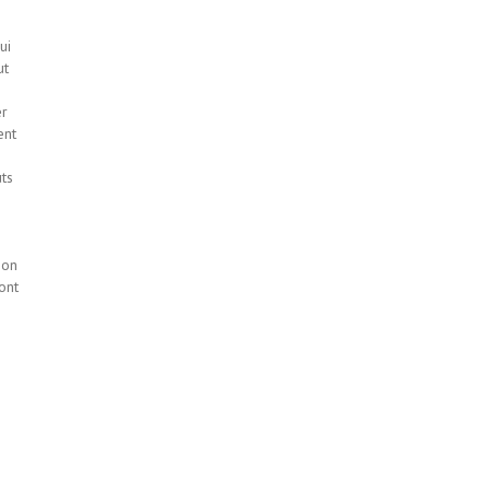
s
ui
ut
er
ent
ts
ion
ont