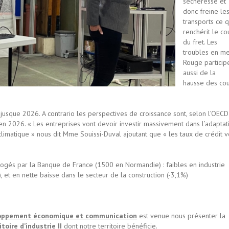
sècheresse et
donc freine le
transports ce q
renchérit le co
du fret. Les
troubles en m
Rouge particip
aussi de la
hausse des cou
e jusque 2026. A contrario les perspectives de croissance sont, selon l’OECD
 2026. « Les entreprises vont devoir investir massivement dans l’adaptat
imatique » nous dit Mme Souissi-Duval ajoutant que « les taux de crédit v
errogés par la Banque de France (1500 en Normandie) : faibles en industrie
, et en nette baisse dans le secteur de la construction (-3,1%)
veloppement économique et communication
est venue nous présenter la
itoire d’industrie II
dont notre territoire bénéficie.