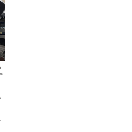
t
où
s
l
t