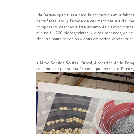
de Bernay spécialisée dans la conception et la fabri
centrifuges, etc…). L’usage de ces machines est d’alim
composants destinés à être assemblés ou conditionnés
minute à 1200 pièces/minute. « A ces cadences, on ne 
de ultra haute précision » nous dit Adrien Vandendries
♦ Mme Sendes Souissi-Duval, directrice de la Banq
présenter le panorama
économique mondiale, France, 