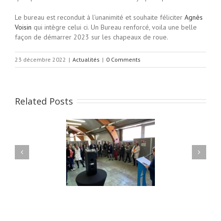
Le bureau est reconduit à l’unanimité et souhaite féliciter
Agnès
Voisin
qui intègre celui ci. Un Bureau renforcé, voila une belle
façon de démarrer 2023 sur les chapeaux de roue.
23 décembre 2022
|
Actualités
|
0 Comments
Related Posts
remière édition des
Communiqué de presse
s de nos métiers est
#LesGestesDeNosMetiers
finie !