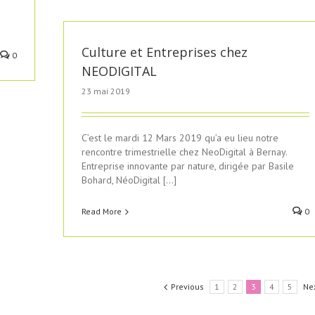
Culture et Entreprises chez
0
NEODIGITAL
23 mai 2019
C’est le mardi 12 Mars 2019 qu’a eu lieu notre
rencontre trimestrielle chez NeoDigital à Bernay.
Entreprise innovante par nature, dirigée par Basile
Bohard, NéoDigital […]
Read More
0
Previous
1
2
3
4
5
Ne