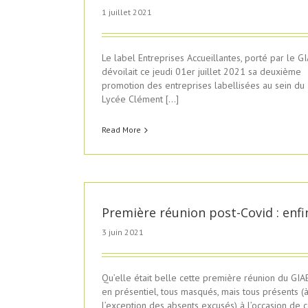
1 juillet 2021
Le label Entreprises Accueillantes, porté par le G
dévoilait ce jeudi 01er juillet 2021 sa deuxième
promotion des entreprises labellisées au sein du
Lycée Clément […]
Read More
Première réunion post-Covid : enfin
3 juin 2021
Qu’elle était belle cette première réunion du GIAB
en présentiel, tous masqués, mais tous présents (
l’exception des absents excusés) à l’occasion de 