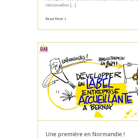
BERNAY et ses environs : les premières e
retrouvailles […]
labellisées en mode déterminé 
Actualités
Read More
ie !
Une première en Normandie !