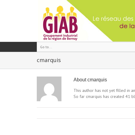
Go to...
cmarquis
About
cmarquis
This author has not yet filled in an
So far cmarquis has created 41 bl